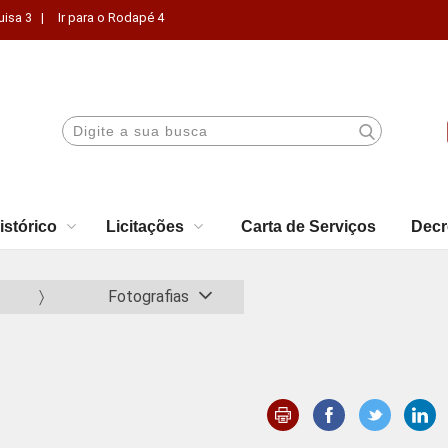
uisa 3 |
Ir para o Rodapé 4
istórico
Licitações
Carta de Serviços
Decr
Fotografias