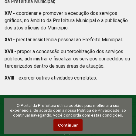
da Prefeitura Municipal;
XIV -
coordenar e promover a execução dos serviços
gráficos, no âmbito da Prefeitura Municipal e a publicação
dos atos oficiais do Município;
XVI -
prestar assistência pessoal ao Prefeito Municipal;
XVII -
propor a concessão ou terceirização dos serviços
públicos, administrar e fiscalizar os serviços concedidos ou
terceirizados dentro de suas áreas de atuação;
XVIII -
exercer outras atividades correlatas.
O Portal da Prefeitura utiliza cookies para melhorar a sua
experiência, de acordo com a nossa
Política de Privacidade
, ao
Prefeitura da Estância Turística de Paraibuna
continuar navegando, você concorda com estas condições.
Rua Humaitá, nº 20, Centro - Paraibuna/SP - CEP: 12260-053
Continuar
E-mail:
gabinete@paraibuna.sp.gov.br
Telefone: (12) 3042-5500