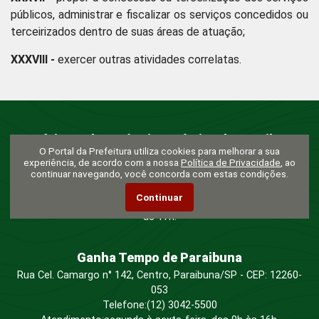
públicos, administrar e fiscalizar os serviços concedidos ou
terceirizados dentro de suas áreas de atuação;
XXXVIII -
exercer outras atividades correlatas.
Prefeitura da Estância Turística de Paraibuna
O Portal da Prefeitura utiliza cookies para melhorar a sua
Rua Humaitá, nº 20, Centro - Paraibuna/SP - CEP: 12260-053
experiência, de acordo com a nossa
Política de Privacidade
, ao
E-mail:
gabinete@paraibuna.sp.gov.br
continuar navegando, você concorda com estas condições.
Telefone: (12) 3042-5500
Continuar
Atendimento: segunda à sexta-feira, das 8h às 12h e das 13h
às 17h.
Ganha Tempo de Paraibuna
Rua Cel. Camargo n° 142, Centro, Paraibuna/SP - CEP: 12260-
053
Telefone:
(12) 3042-5500