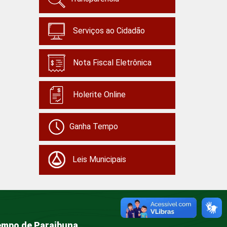
Serviços ao Cidadão
Nota Fiscal Eletrônica
Holerite Online
Ganha Tempo
Leis Municipais
mpo de Paraibuna