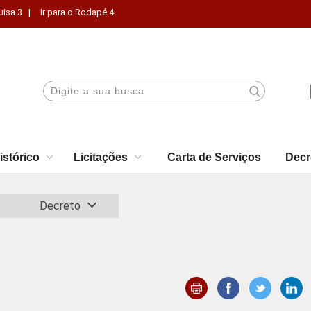
uisa 3 |
Ir para o Rodapé 4
istórico
Licitações
Carta de Serviços
Decr
Decreto