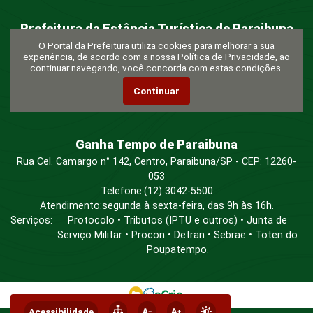
Prefeitura da Estância Turística de Paraibuna
Rua Humaitá, nº 20, Centro - Paraibuna/SP - CEP: 12260-053
O Portal da Prefeitura utiliza cookies para melhorar a sua
experiência, de acordo com a nossa
Política de Privacidade
, ao
E-mail:
gabinete@paraibuna.sp.gov.br
continuar navegando, você concorda com estas condições.
Telefone: (12) 3042-5500
Atendimento: segunda à sexta-feira, das 8h às 12h e das 13h
Continuar
às 17h.
Ganha Tempo de Paraibuna
Rua Cel. Camargo n° 142, Centro, Paraibuna/SP - CEP: 12260-
053
Telefone:
(12) 3042-5500
Atendimento:
segunda à sexta-feira, das 9h às 16h.
Serviços:
Protocolo • Tributos (IPTU e outros) • Junta de
Serviço Militar • Procon • Detran • Sebrae • Toten do
Poupatempo.
Acessibilidade