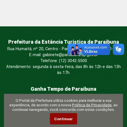
Prefeitura da Estância Turística de Paraibuna
Rua Humaitá, nº 20, Centro - Paraibuna/SP - CEP: 12260-053
E-mail: gabinete@paraibuna.sp.gov.br
Telefone: (12) 3042-5500
Atendimento: segunda à sexta-feira, das 8h às 12h e das 13h
às 17h.
Ganha Tempo de Paraibuna
Rua Cel. Camargo n° 142, Centro, Paraibuna/SP - CEP: 12260-
O Portal da Prefeitura utiliza cookies para melhorar a sua
053
experiência, de acordo com a nossa
Política de Privacidade
, ao
Telefone:
(12) 3042-5500
continuar navegando, você concorda com estas condições.
Atendimento:
segunda à sexta-feira, das 9h às 16h.
Continuar
Serviços:
Protocolo • Tributos (IPTU e outros) • Junta de
Serviço Militar • Procon • Detran • Sebrae • Toten do