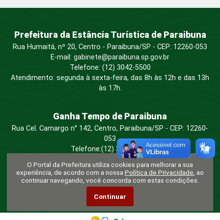
Prefeitura da Estância Turística de Paraibuna
Rua Humaitá, nº 20, Centro - Paraibuna/SP - CEP: 12260-053
E-mail:
gabinete@paraibuna.sp.gov.br
Telefone: (12) 3042-5500
Atendimento: segunda à sexta-feira, das 8h às 12h e das 13h
às 17h.
Ganha Tempo de Paraibuna
Rua Cel. Camargo n° 142, Centro, Paraibuna/SP - CEP: 12260-
053
Telefone:
(12) 3042-5500
Atendimento:
segunda à sexta-feira, das 9h às 16h.
O Portal da Prefeitura utiliza cookies para melhorar a sua
Serviços:
Protocolo • Tributos (IPTU e outros) • Junta de
experiência, de acordo com a nossa
Política de Privacidade
, ao
Serviço Militar • Procon • Detran • Sebrae • Toten do
continuar navegando, você concorda com estas condições.
Poupatempo.
Continuar