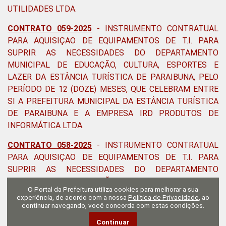
UTILIDADES LTDA.
CONTRATO 059-2025
- INSTRUMENTO CONTRATUAL
PARA AQUISIÇAO DE EQUIPAMENTOS DE T.I. PARA
SUPRIR AS NECESSIDADES DO DEPARTAMENTO
MUNICIPAL DE EDUCAÇÃO, CULTURA, ESPORTES E
LAZER DA ESTÂNCIA TURÍSTICA DE PARAIBUNA, PELO
PERÍODO DE 12 (DOZE) MESES, QUE CELEBRAM ENTRE
SI A PREFEITURA MUNICIPAL DA ESTÂNCIA TURÍSTICA
DE PARAIBUNA E A EMPRESA IRD PRODUTOS DE
INFORMÁTICA LTDA.
CONTRATO 058-2025
- INSTRUMENTO CONTRATUAL
PARA AQUISIÇAO DE EQUIPAMENTOS DE T.I. PARA
SUPRIR AS NECESSIDADES DO DEPARTAMENTO
MUNICIPAL DE EDUCAÇÃO, CULTURA, ESPORTES E
O Portal da Prefeitura utiliza cookies para melhorar a sua
LAZER DA ESTÂNCIA TURÍSTICA DE PARAIBUNA, PELO
experiência, de acordo com a nossa
Política de Privacidade
, ao
PERÍODO DE 12 (DOZE) MESES, QUE CELEBRAM ENTRE
continuar navegando, você concorda com estas condições.
SI A PREFEITURA MUNICIPAL DA ESTÂNCIA TURÍSTICA
Continuar